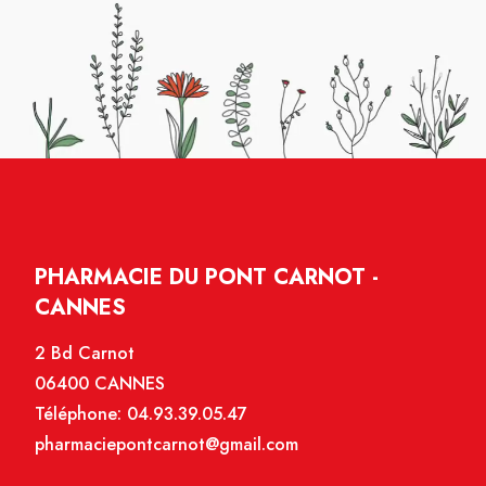
PHARMACIE DU PONT CARNOT -
CANNES
2 Bd Carnot
06400 CANNES
Téléphone:
04.93.39.05.47
pharmaciepontcarnot@gmail.com