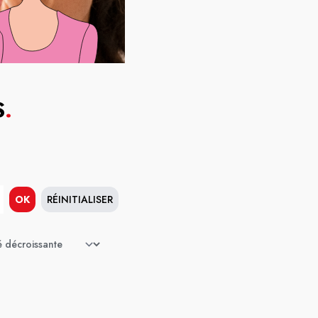
S
.
OK
RÉINITIALISER