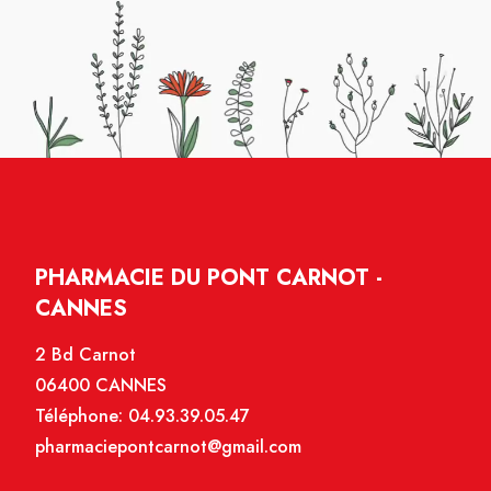
PHARMACIE DU PONT CARNOT -
CANNES
2 Bd Carnot
06400 CANNES
Téléphone:
04.93.39.05.47
pharmaciepontcarnot@gmail.com