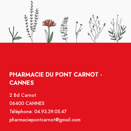
PHARMACIE DU PONT CARNOT -
CANNES
2 Bd Carnot
06400 CANNES
Téléphone:
04.93.39.05.47
pharmaciepontcarnot@gmail.com