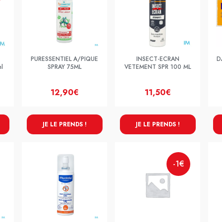
PURESSENTIEL A/PIQUE
INSECT-ECRAN
D
l
SPRAY 75ML
VETEMENT SPR 100 ML
12,90€
11,50€
JE LE PRENDS !
JE LE PRENDS !
-1€