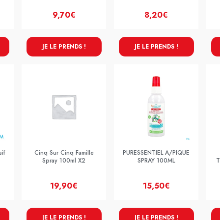
9,70€
8,20€
JE LE PRENDS !
JE LE PRENDS !
if
Cinq Sur Cinq Famille
PURESSENTIEL A/PIQUE
Spray 100ml X2
SPRAY 100ML
T
19,90€
15,50€
JE LE PRENDS !
JE LE PRENDS !