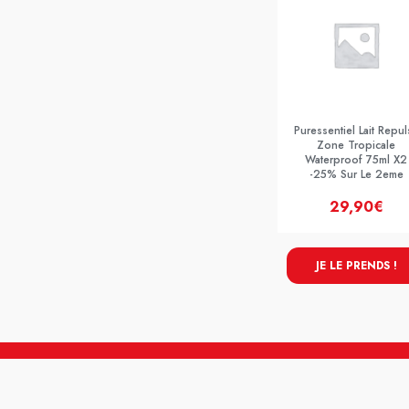
Puressentiel Lait Repuls
Zone Tropicale
Waterproof 75ml X2
-25% Sur Le 2eme
29,90€
JE LE PRENDS !