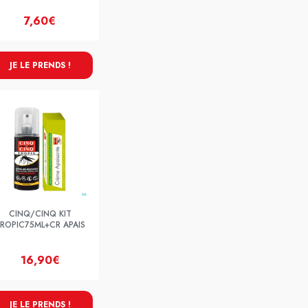
7,60€
JE LE PRENDS !
CINQ/CINQ KIT
ROPIC75ML+CR APAIS
16,90€
JE LE PRENDS !