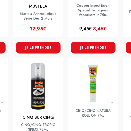
Cooper Insect Ecran
MUSTELA
Special Tropiques
I
Mustela Antimoustique
Vaporisateur 75ml
Bebe Des 2 Mois
12,95€
9,45€
8,45€
JE LE PRENDS !
JE LE PRENDS !
c
CINQ/CINQ NATURA
2
ROLL ON 7ML
CINQ SUR CINQ
CINQ/CINQ TROPIC
SPRAY 75ML