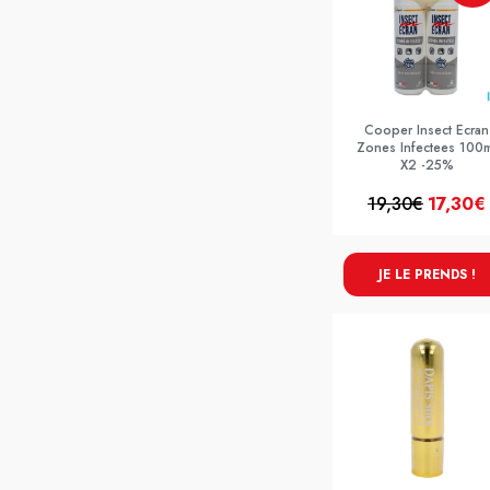
Cooper Insect Ecran
Zones Infectees 100m
X2 -25%
19,30€
17,30€
JE LE PRENDS !