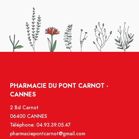
PHARMACIE DU PONT CARNOT -
CANNES
2 Bd Carnot
06400 CANNES
Téléphone:
04.93.39.05.47
pharmaciepontcarnot@gmail.com