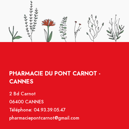
PHARMACIE DU PONT CARNOT -
CANNES
2 Bd Carnot
06400 CANNES
Téléphone:
04.93.39.05.47
pharmaciepontcarnot@gmail.com