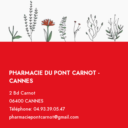
PHARMACIE DU PONT CARNOT -
CANNES
2 Bd Carnot
06400 CANNES
Téléphone:
04.93.39.05.47
pharmaciepontcarnot@gmail.com