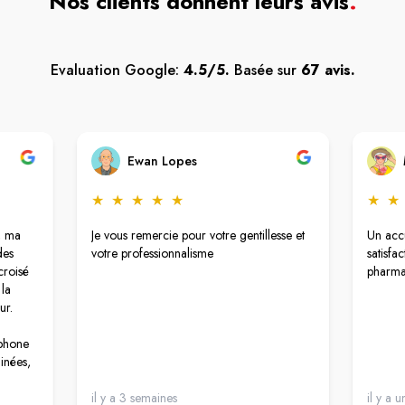
Nos clients donnent leurs avis
.
Evaluation Google:
4.5/5.
Basée sur
67 avis.
Ewan Lopes
★
★
★
★
★
★
★
, ma
Je vous remercie pour votre gentillesse et
Un accu
des
votre professionnalisme
satisfa
croisé
pharma
la
ur.
éphone
minées,
 leur
il y a 3 semaines
il y a u