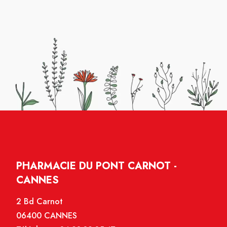
PHARMACIE DU PONT CARNOT -
CANNES
2 Bd Carnot
06400 CANNES