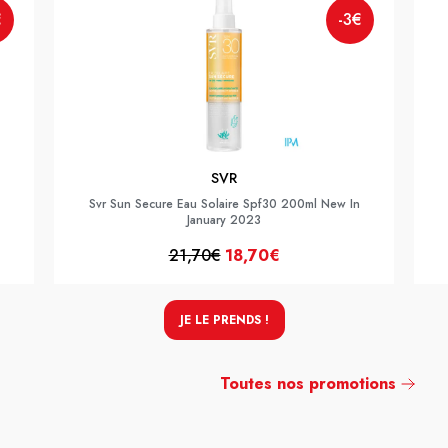
€
-3€
SVR
Svr Sun Secure Eau Solaire Spf30 200ml New In
January 2023
21,70€
18,70€
JE LE PRENDS !
Toutes nos promotions