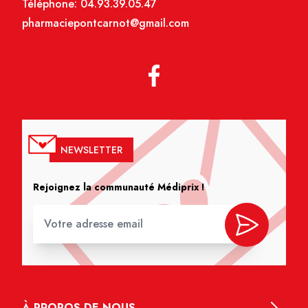
Téléphone:
04.93.39.05.47
pharmaciepontcarnot@gmail.com
NEWSLETTER
Rejoignez la communauté Médiprix !
À PROPOS DE NOUS