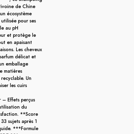
 Pivoine de Chine
s un écosystème
utilisée pour ses
ule au pH
ur et protège le
out en apaisant
isons. Les cheveux
parfum délicat et
 un emballage
e matières
 recyclable. Un
ser les cuirs
 – Effets perçus
tilisation du
isfaction. **Score
 33 sujets après 1
quide. ***Formule