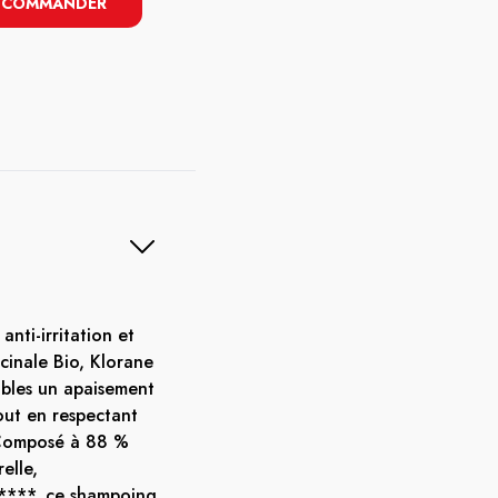
COMMANDER
nti-irritation et
cinale Bio, Klorane
sibles un apaisement
out en respectant
. Composé à 88 %
elle,
****, ce shampoing