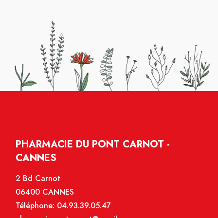
PHARMACIE DU PONT CARNOT -
CANNES
2 Bd Carnot
06400 CANNES
Téléphone:
04.93.39.05.47