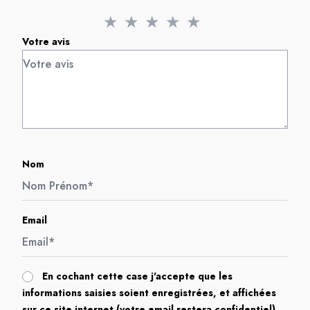
★
★
★
★
★
Votre avis
Nom
Email
En cochant cette case j'accepte que les
informations saisies soient enregistrées, et affichées
sur ce site internet (votre email restera confidentiel).