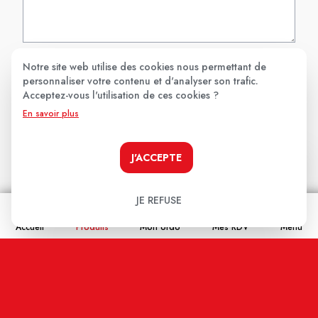
Notre site web utilise des cookies nous permettant de
Nom
personnaliser votre contenu et d'analyser son trafic.
Acceptez-vous l'utilisation de ces cookies ?
En savoir plus
Email
J'ACCEPTE
En cochant cette case j'accepte que les
JE REFUSE
informations saisies soient enregistrées, et affichées
Accueil
sur ce site internet (votre email restera confidentiel).
Produits
Mon ordo
Mes RDV
Menu
ENVOYER