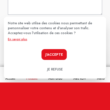
Notre site web utilise des cookies nous permettant de
Nom
personnaliser votre contenu et d'analyser son trafic.
Acceptez-vous l'utilisation de ces cookies ?
En savoir plus
Email
J'ACCEPTE
En cochant cette case j'accepte que les
JE REFUSE
informations saisies soient enregistrées, et affichées
Accueil
sur ce site internet (votre email restera confidentiel).
Produits
Mon ordo
Mes RDV
Menu
ENVOYER