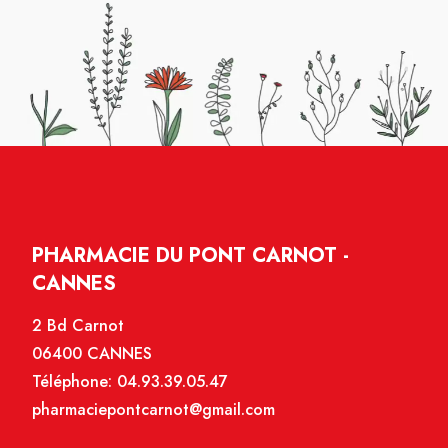
PHARMACIE DU PONT CARNOT -
CANNES
2 Bd Carnot
06400 CANNES
Téléphone:
04.93.39.05.47
pharmaciepontcarnot@gmail.com