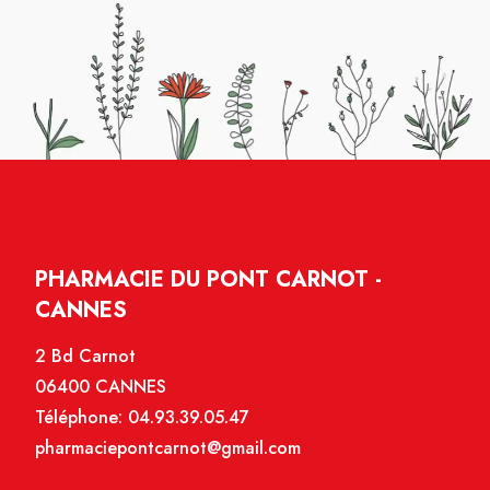
PHARMACIE DU PONT CARNOT -
CANNES
2 Bd Carnot
06400 CANNES
Téléphone:
04.93.39.05.47
pharmaciepontcarnot@gmail.com