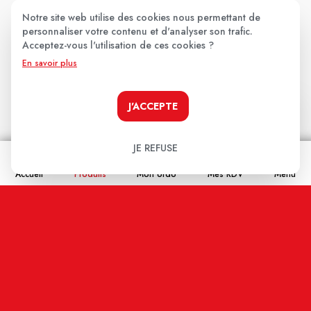
★
★
★
★
★
Notre site web utilise des cookies nous permettant de
personnaliser votre contenu et d'analyser son trafic.
Votre avis
Acceptez-vous l'utilisation de ces cookies ?
En savoir plus
J'ACCEPTE
JE REFUSE
Nom
Accueil
Produits
Mon ordo
Mes RDV
Menu
Email
En cochant cette case j'accepte que les
informations saisies soient enregistrées, et affichées
sur ce site internet (votre email restera confidentiel).