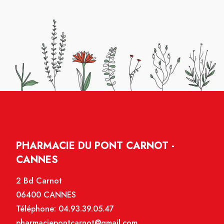
PHARMACIE DU PONT CARNOT -
CANNES
2 Bd Carnot
06400 CANNES
Téléphone:
04.93.39.05.47
pharmaciepontcarnot@gmail.com