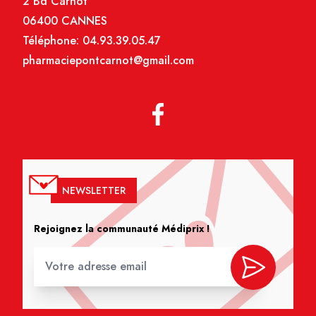
2 Bd Carnot
06400 CANNES
Téléphone:
04.93.39.05.47
pharmaciepontcarnot@gmail.com
NEWSLETTER
Rejoignez la communauté Médiprix !