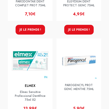
PARODONTAX DENT
ELGYDIUM DENT
COMPLET PROT 75ML
PROTECT GENC 75ML
7,10€
4,95€
JE LE PRENDS !
JE LE PRENDS !
PAROGENCYL PROT
ELMEX
GENC MENTHE 75ML
Elmex Sensitive
Professional Dentifrice
75ml X2
13,99€
5,90€