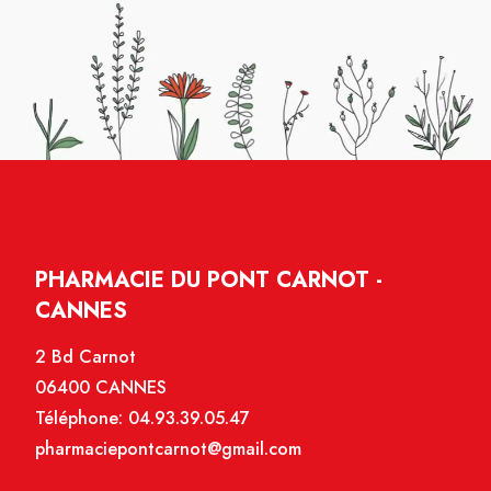
PHARMACIE DU PONT CARNOT -
CANNES
2 Bd Carnot
06400 CANNES
Téléphone:
04.93.39.05.47
pharmaciepontcarnot@gmail.com