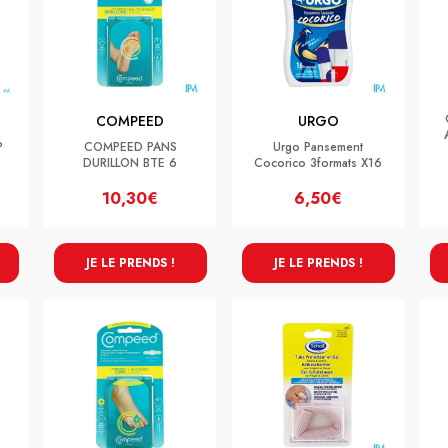
COMPEED
URGO
P
COMPEED PANS
Urgo Pansement
DURILLON BTE 6
Cocorico 3formats X16
10,30€
6,50€
JE LE PRENDS !
JE LE PRENDS !