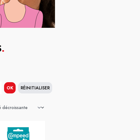
S
.
OK
RÉINITIALISER