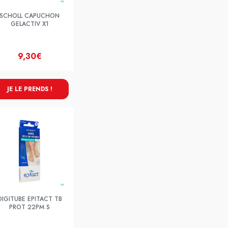
SCHOLL CAPUCHON
GELACTIV X1
9,30€
JE LE PRENDS !
DIGITUBE EPITACT TB
PROT 22PM S