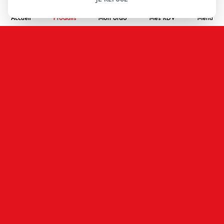
Accueil
Produits
Mon ordo
Mes RDV
Menu
Nom
Email
En cochant cette case j'accepte que les
informations saisies soient enregistrées, et affichées
sur ce site internet (votre email restera confidentiel).
ENVOYER