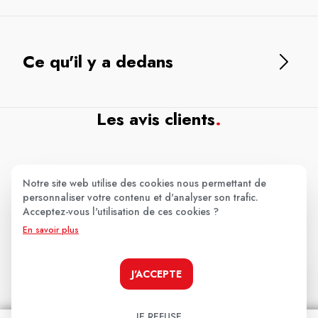
Ce qu'il y a dedans
Les avis clients
.
Aucun avis pour le moment.
Notre site web utilise des cookies nous permettant de
personnaliser votre contenu et d'analyser son trafic.
Soyez le premier à donner votre avis !
Acceptez-vous l'utilisation de ces cookies ?
En savoir plus
Votre note:
★
★
★
★
★
J'ACCEPTE
Votre avis
JE REFUSE