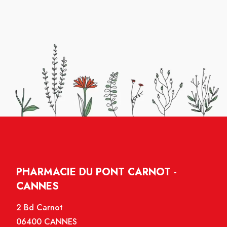
PHARMACIE DU PONT CARNOT -
CANNES
2 Bd Carnot
06400 CANNES