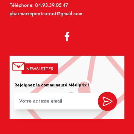
Téléphone:
04.93.39.05.47
pharmaciepontcarnot@gmail.com
NEWSLETTER
Rejoignez la communauté Médiprix !