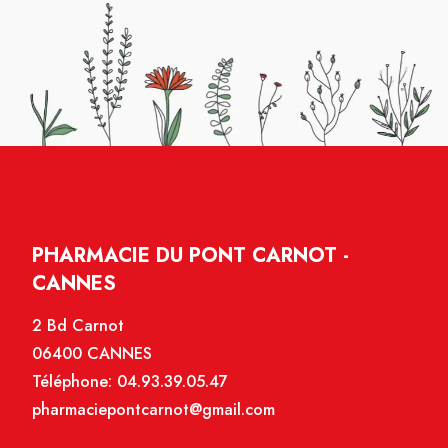
PHARMACIE DU PONT CARNOT -
CANNES
2 Bd Carnot
06400 CANNES
Téléphone:
04.93.39.05.47
pharmaciepontcarnot@gmail.com