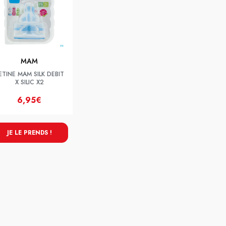
MAM
ETINE MAM SILK DEBIT
X SILIC X2
6,95€
JE LE PRENDS !