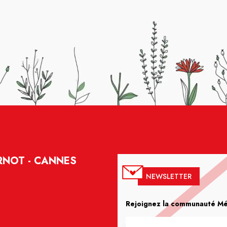
RNOT - CANNES
NEWSLETTER
Rejoignez la communauté Méd