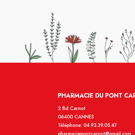
PHARMACIE DU PONT CA
2 Bd Carnot
06400 CANNES
Téléphone:
04.93.39.05.47
pharmaciepontcarnot@gmail.com