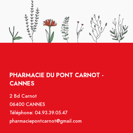
PHARMACIE DU PONT CARNOT -
CANNES
2 Bd Carnot
06400 CANNES
Téléphone:
04.93.39.05.47
pharmaciepontcarnot@gmail.com